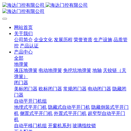
网站首页
关于我们
公司简介
企业文化
发展历程
荣誉资质
生产设施
品质管
控
产品认证
产品中心
全部
地弹簧
液压地弹簧
电动地弹簧
免挖坑地弹簧
地轴
天铰链（天
弹簧）
闭门器
美标闭门器
欧标闭门器
常规闭门器
电动闭门器
隐藏闭
门器
自动平开门机组
地埋式平开门机
隐藏式自动平开门机
隐藏倒装式平开门
机
侧置式平开门机
外置式平开门机
超窄型自动平开门
机
自动平移门机组
开窗机系列
玻璃指纹锁