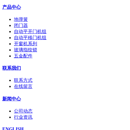
产品中心
地弹簧
闭门器
自动平开门机组
自动平移门机组
开窗机系列
玻璃指纹锁
五金配件
联系我们
联系方式
在线留言
新闻中心
公司动态
行业资讯
ENGLISH