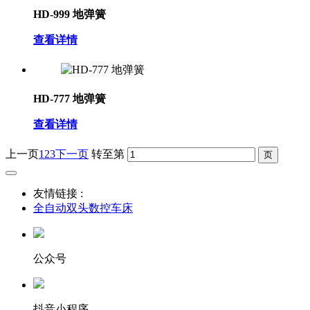
HD-999 地弹簧
查看详情
HD-777 地弹簧
查看详情
上一页
1
2
3
下一页
转至第
友情链接 :
全自动双头数控车床
公众号
抖音小程序