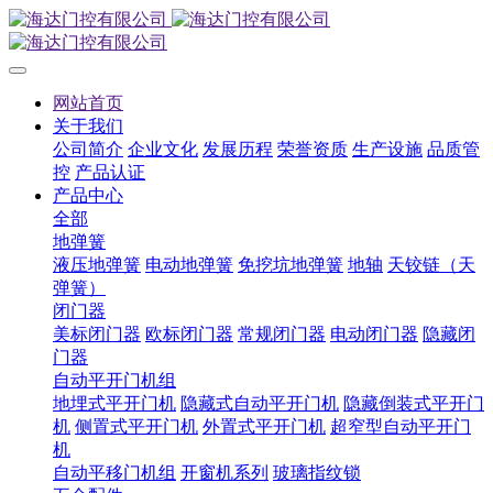
网站首页
关于我们
公司简介
企业文化
发展历程
荣誉资质
生产设施
品质管
控
产品认证
产品中心
全部
地弹簧
液压地弹簧
电动地弹簧
免挖坑地弹簧
地轴
天铰链（天
弹簧）
闭门器
美标闭门器
欧标闭门器
常规闭门器
电动闭门器
隐藏闭
门器
自动平开门机组
地埋式平开门机
隐藏式自动平开门机
隐藏倒装式平开门
机
侧置式平开门机
外置式平开门机
超窄型自动平开门
机
自动平移门机组
开窗机系列
玻璃指纹锁