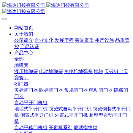
网站首页
关于我们
公司简介
企业文化
发展历程
荣誉资质
生产设施
品质管
控
产品认证
产品中心
全部
地弹簧
液压地弹簧
电动地弹簧
免挖坑地弹簧
地轴
天铰链（天
弹簧）
闭门器
美标闭门器
欧标闭门器
常规闭门器
电动闭门器
隐藏闭
门器
自动平开门机组
地埋式平开门机
隐藏式自动平开门机
隐藏倒装式平开门
机
侧置式平开门机
外置式平开门机
超窄型自动平开门
机
自动平移门机组
开窗机系列
玻璃指纹锁