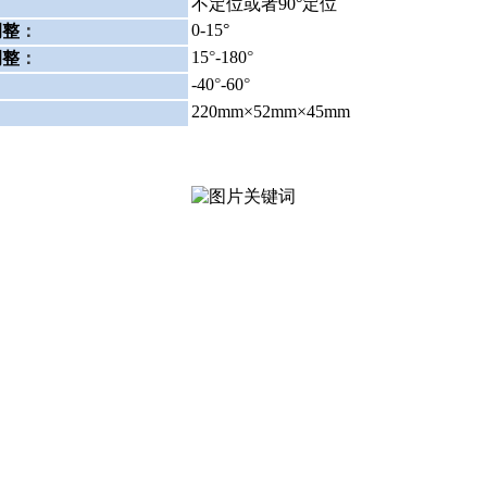
：
不定位或者90°定位
0-15°
调整
：
15
°
-180
°
调整
：
-40
°
-60
°
：
220mm×52mm×45mm
：