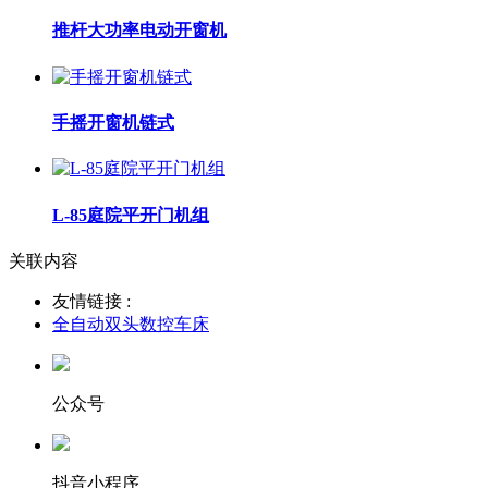
推杆大功率电动开窗机
手摇开窗机链式
L-85庭院平开门机组
关联内容
友情链接 :
全自动双头数控车床
公众号
抖音小程序