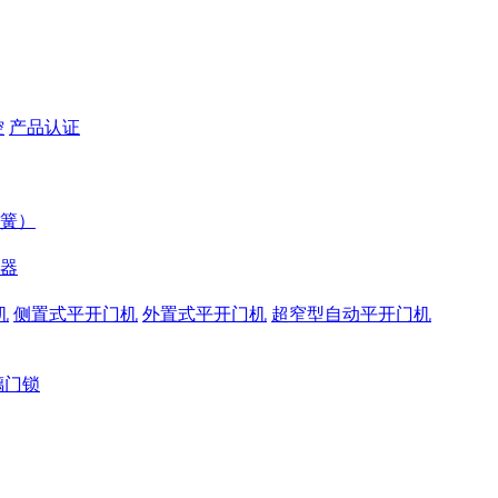
控
产品认证
簧）
器
机
侧置式平开门机
外置式平开门机
超窄型自动平开门机
璃门锁