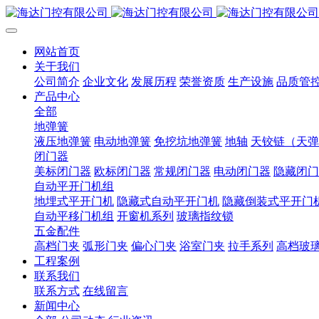
网站首页
关于我们
公司简介
企业文化
发展历程
荣誉资质
生产设施
品质管
产品中心
全部
地弹簧
液压地弹簧
电动地弹簧
免挖坑地弹簧
地轴
天铰链（天弹
闭门器
美标闭门器
欧标闭门器
常规闭门器
电动闭门器
隐藏闭门
自动平开门机组
地埋式平开门机
隐藏式自动平开门机
隐藏倒装式平开门
自动平移门机组
开窗机系列
玻璃指纹锁
五金配件
高档门夹
弧形门夹
偏心门夹
浴室门夹
拉手系列
高档玻
工程案例
联系我们
联系方式
在线留言
新闻中心