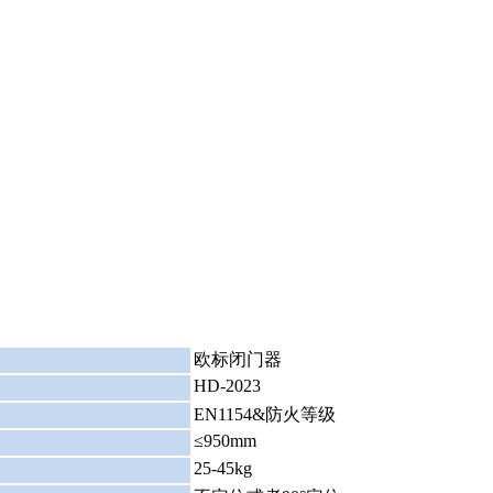
：
欧标闭门器
HD-2023
：
：
EN1154&防火等级
≤950mm
：
25-45kg
：