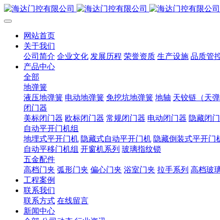
网站首页
关于我们
公司简介
企业文化
发展历程
荣誉资质
生产设施
品质管
产品中心
全部
地弹簧
液压地弹簧
电动地弹簧
免挖坑地弹簧
地轴
天铰链（天弹
闭门器
美标闭门器
欧标闭门器
常规闭门器
电动闭门器
隐藏闭门
自动平开门机组
地埋式平开门机
隐藏式自动平开门机
隐藏倒装式平开门
自动平移门机组
开窗机系列
玻璃指纹锁
五金配件
高档门夹
弧形门夹
偏心门夹
浴室门夹
拉手系列
高档玻
工程案例
联系我们
联系方式
在线留言
新闻中心