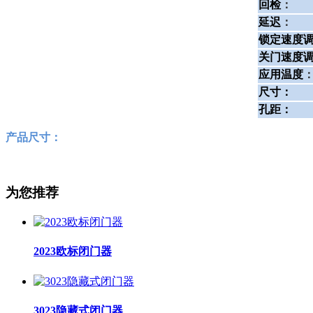
回检
：
延迟
：
锁定速度
关门速度
应用温度
尺寸：
孔距：
产品尺寸：
为您推荐
2023欧标闭门器
3023隐藏式闭门器