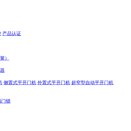
控
产品认证
簧）
器
机
侧置式平开门机
外置式平开门机
超窄型自动平开门机
璃门锁