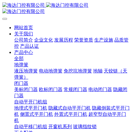
网站首页
关于我们
公司简介
企业文化
发展历程
荣誉资质
生产设施
品质管
控
产品认证
产品中心
全部
地弹簧
液压地弹簧
电动地弹簧
免挖坑地弹簧
地轴
天铰链（天
弹簧）
闭门器
美标闭门器
欧标闭门器
常规闭门器
电动闭门器
隐藏闭
门器
自动平开门机组
地埋式平开门机
隐藏式自动平开门机
隐藏倒装式平开门
机
侧置式平开门机
外置式平开门机
超窄型自动平开门
机
自动平移门机组
开窗机系列
玻璃指纹锁