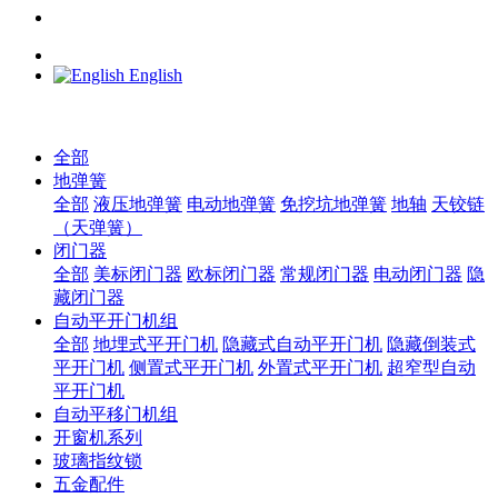
English
全部
地弹簧
全部
液压地弹簧
电动地弹簧
免挖坑地弹簧
地轴
天铰链
（天弹簧）
闭门器
全部
美标闭门器
欧标闭门器
常规闭门器
电动闭门器
隐
藏闭门器
自动平开门机组
全部
地埋式平开门机
隐藏式自动平开门机
隐藏倒装式
平开门机
侧置式平开门机
外置式平开门机
超窄型自动
平开门机
自动平移门机组
开窗机系列
玻璃指纹锁
五金配件