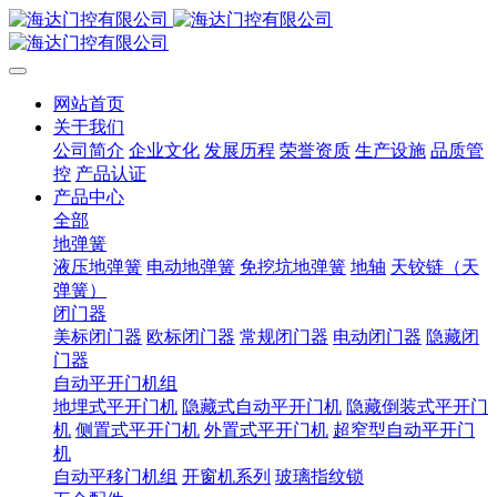
网站首页
关于我们
公司简介
企业文化
发展历程
荣誉资质
生产设施
品质管
控
产品认证
产品中心
全部
地弹簧
液压地弹簧
电动地弹簧
免挖坑地弹簧
地轴
天铰链（天
弹簧）
闭门器
美标闭门器
欧标闭门器
常规闭门器
电动闭门器
隐藏闭
门器
自动平开门机组
地埋式平开门机
隐藏式自动平开门机
隐藏倒装式平开门
机
侧置式平开门机
外置式平开门机
超窄型自动平开门
机
自动平移门机组
开窗机系列
玻璃指纹锁