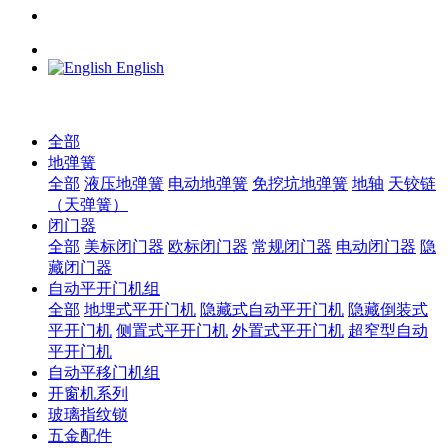
English
全部
地弹簧
全部
液压地弹簧
电动地弹簧
免挖坑地弹簧
地轴
天铰链
（天弹簧）
闭门器
全部
美标闭门器
欧标闭门器
常规闭门器
电动闭门器
隐
藏闭门器
自动平开门机组
全部
地埋式平开门机
隐藏式自动平开门机
隐藏倒装式
平开门机
侧置式平开门机
外置式平开门机
超窄型自动
平开门机
自动平移门机组
开窗机系列
玻璃指纹锁
五金配件