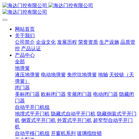
网站首页
关于我们
公司简介
企业文化
发展历程
荣誉资质
生产设施
品质管
控
产品认证
产品中心
全部
地弹簧
液压地弹簧
电动地弹簧
免挖坑地弹簧
地轴
天铰链（天
弹簧）
闭门器
美标闭门器
欧标闭门器
常规闭门器
电动闭门器
隐藏闭
门器
自动平开门机组
地埋式平开门机
隐藏式自动平开门机
隐藏倒装式平开门
机
侧置式平开门机
外置式平开门机
超窄型自动平开门
机
自动平移门机组
开窗机系列
玻璃指纹锁